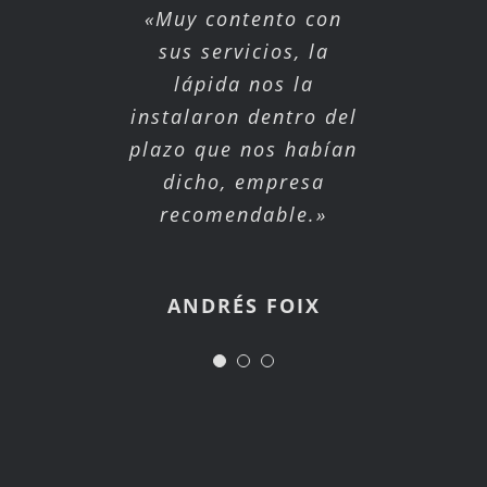
«Muy buena atención
«Rápida respuesta a
«Muy contento con
tus necesidades y
y servicio. Saben
sus servicios, la
relación estrecha y
escuchar y ofrecer
lápida nos la
instalaron dentro del
soluciones, todo en
directa, empresa
plazo que nos habían
recomendable 100%»
un ambiente de
dicho, empresa
confianza y
recomendable.»
eficacia…»
JUAN BAUTISTA ALBERIX
JUDIT CARMONA
ANDRÉS FOIX